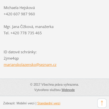
Michaela Hejsková
+420 607 987 960
Mgr. Jana Čížková, manažerka
Tel. +420 778 735 465
ID datové schránky:
2jme4qp
mariansk
olazensk
o@seznam
.cz
© 2017 Všechna práva vyhrazena.
Vytvořeno službou
Webnode
Zobrazit:
Mobilní verzi
|
Standardní verzi