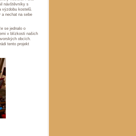
il návštěvníky s
 a výzdobu kostelů.
ky a nechat na sebe
že se jednalo o
emi v blízkosti našich
bavorských obcích.
ádi tento projekt