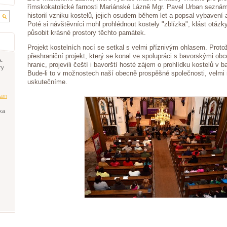
římskokatolické farnosti Mariánské Lázně Mgr. Pavel Urban seznám
historií vzniku kostelů, jejich osudem během let a popsal vybavení
Poté si návštěvníci mohl prohlédnout kostely "zblízka", klást otáz
působit krásné prostory těchto památek.
Projekt kostelních nocí se setkal s velmi příznivým ohlasem. Proto
přeshraniční projekt, který se konal ve spolupráci s bavorskými obc
.
hranic, projevili čeští i bavorští hosté zájem o prohlídku kostelů v 
ry
Bude-li to v možnostech naší obecně prospěšné společnosti, velmi r
uskutečníme.
am
ka