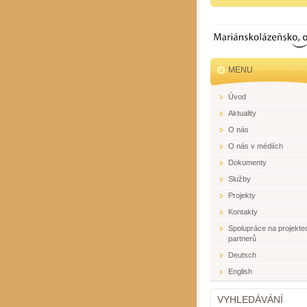
MENU
Úvod
Aktuality
O nás
O nás v médiích
Dokumenty
Služby
Projekty
Kontakty
Spolupráce na projekte
partnerů
Deutsch
English
VYHLEDÁVÁNÍ