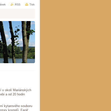
ránek
RSS
Tisk
cí v okolí Mariánských
sebi a od 20 hodin
ení kytarového souboru
tory kostelů. Farář