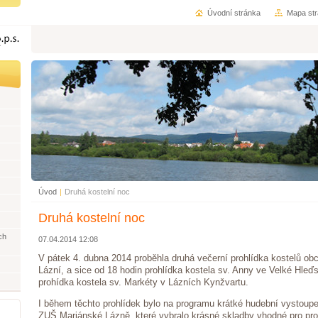
Úvodní stránka
Mapa st
Úvod
|
Druhá kostelní noc
Druhá kostelní noc
ch
07.04.2014 12:08
V pátek 4. dubna 2014 proběhla druhá večerní prohlídka kostelů ob
Lázní, a sice od 18 hodin prohlídka kostela sv. Anny ve Velké Hleď
prohídka kostela sv. Markéty v Lázních Kynžvartu.
I během těchto prohlídek bylo na programu krátké hudební vystoup
ZUŠ Mariánské Lázně, které vybralo krásné skladby vhodné pro pros