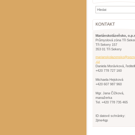
KONTAKT
Mariánskolázeňsko, o.p.s
Průmyslová zóna Tři Seke
Tři Sekery 157
353 01 Tři Sekery
mariansk
olazensk
o@sezn
.cz
Daniela Morávková, ředitel
+420 778 727 160
Michaela Hejsková
+420 607 987 960
Mgr. Jana Čížková,
manažerka
Tel. +420 778 735 465
ID datové schránky:
2jme4qp