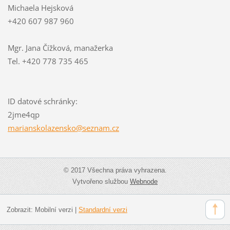
Michaela Hejsková
+420 607 987 960
Mgr. Jana Čížková, manažerka
Tel. +420 778 735 465
ID datové schránky:
2jme4qp
mariansk
olazensk
o@seznam
.cz
© 2017 Všechna práva vyhrazena.
Vytvořeno službou
Webnode
Zobrazit:
Mobilní verzi
|
Standardní verzi