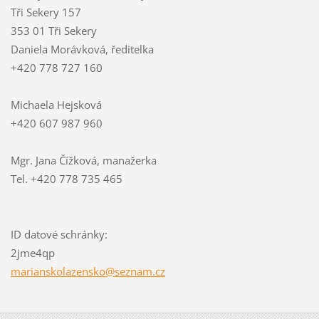
Tři Sekery 157
353 01 Tři Sekery
Daniela Morávková, ředitelka
+420 778 727 160
Michaela Hejsková
+420 607 987 960
Mgr. Jana Čížková, manažerka
Tel. +420 778 735 465
ID datové schránky:
2jme4qp
mariansk
olazensk
o@seznam
.cz