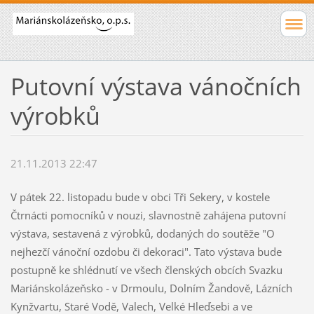
Putovní výstava vánočních
výrobků
21.11.2013 22:47
V pátek 22. listopadu bude v obci Tři Sekery, v kostele
Čtrnácti pomocníků v nouzi, slavnostně zahájena putovní
výstava, sestavená z výrobků, dodaných do soutěže "O
nejhezčí vánoční ozdobu či dekoraci". Tato výstava bude
postupně ke shlédnutí ve všech členských obcích Svazku
Mariánskolázeňsko - v Drmoulu, Dolním Žandově, Lázních
Kynžvartu, Staré Vodě, Valech, Velké Hleďsebi a ve