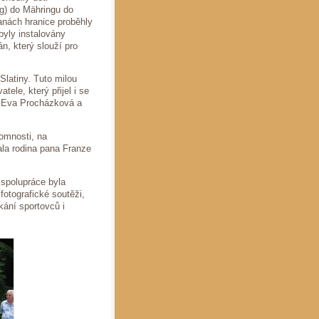
eg) do Mähringu do
anách hranice proběhly
byly instalovány
án, který slouží pro
Slatiny. Tuto milou
ele, který přijel i se
í Eva Procházková a
tomnosti, na
ala rodina pana Franze
 spolupráce byla
fotografické soutěži,
ání sportovců i