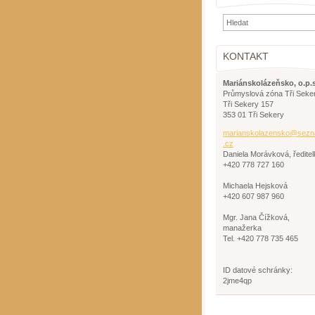
KONTAKT
Mariánskolázeňsko, o.p.s
Průmyslová zóna Tři Seke
Tři Sekery 157
353 01 Tři Sekery
mariansk
olazensk
o@sezn
.cz
Daniela Morávková, ředitel
+420 778 727 160
Michaela Hejsková
+420 607 987 960
Mgr. Jana Čížková,
manažerka
Tel. +420 778 735 465
ID datové schránky:
2jme4qp