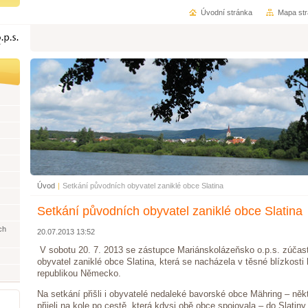
Úvodní stránka
Mapa st
Úvod
|
Setkání původních obyvatel zaniklé obce Slatina
Setkání původních obyvatel zaniklé obce Slatina
ch
20.07.2013 13:52
V sobotu 20. 7. 2013 se zástupce Mariánskolázeňsko o.p.s. zúčast
obyvatel zaniklé obce Slatina, která se nacházela v těsné blízkosti
republikou Německo.
Na setkání přišli i obyvatelé nedaleké bavorské obce Mähring – někt
přijeli na kole po cestě, která kdysi obě obce spojovala – do Slatiny 