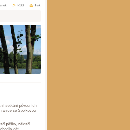
ránek
RSS
Tisk
nil setkání původních
 hranice se Spolkovou
eří pěšky, někteří
chodily děti