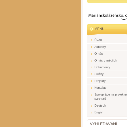
MENU
Úvod
Aktuality
O nás
O nás v médiích
Dokumenty
Služby
Projekty
Kontakty
Spolupráce na projekte
partnerů
Deutsch
English
VYHLEDÁVÁNÍ