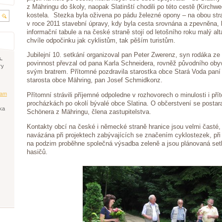
z Mähringu do školy, naopak Slatinští chodili po této cestě (Kirchw
kostela. Stezka byla oživena po pádu železné opony – na obou str
v roce 2011 stavební úpravy, kdy byla cesta srovnána a zpevněna, 
informační tabule a na české straně stojí od letošního roku malý alt
chvíle odpočinku jak cyklistům, tak pěším turistům.
Jubilejní 10. setkání organizoval pan Peter Zwerenz, syn rodáka ze 
.
povinnost převzal od pana Karla Schneidera, rovněž původního obyvat
ry
svým bratrem. Přítomné pozdravila starostka obce Stará Voda pan
starosta obce Mähring, pan Josef Schmidkonz.
am
Přítomní strávili příjemné odpoledne v rozhovorech o minulosti i pří
procházkách po okolí bývalé obce Slatina. O občerstvení se postar
ka
Schönera z Mähringu, člena zastupitelstva.
Kontakty obcí na české i německé straně hranice jsou velmi časté,
navázána při projektech zabývajících se značením cyklostezek, při 
na podzim proběhne společná výsadba zeleně a jsou plánovaná setk
hasičů.