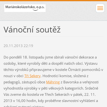
Vánoční soutěž
20.11.2013 22:19
Do pondělí 18. listopadu jsme sbírali vánoční dekorace a
ozdoby, které vyrobily děti a dospělí našich obcí. Výstavu
těchto výrobků připravujeme v kostele Čtrnácti pomocníků v
nouzi v obci
Tři Sekery
. Hodnotící komise, složená z
pedagogů, zástupců obce
Mähring
z Bavorska a veřejnosti
vyhodnotila výrobky v pěti věkových kategoriích. Srdečně
Vás zveme do kostela ve Třech Sekerách v pátek, 22. 11.
2013 v 16,00 hodin, kdy proběhne slavnostní vyhlášení a
zahájení putovní výstavy.