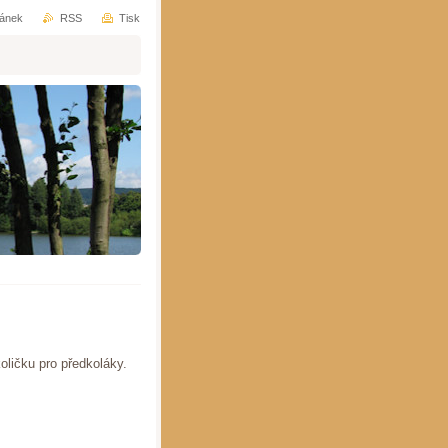
ránek
RSS
Tisk
oličku pro předkoláky.