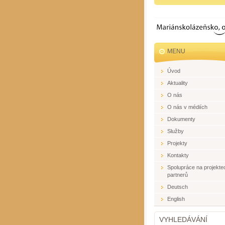
MENU
Úvod
Aktuality
O nás
O nás v médiích
Dokumenty
Služby
Projekty
Kontakty
Spolupráce na projekte
partnerů
Deutsch
English
VYHLEDÁVÁNÍ