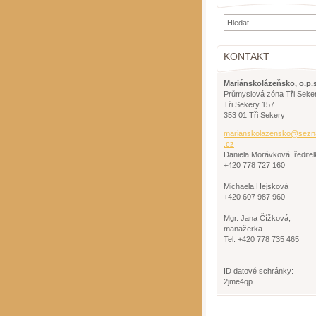
KONTAKT
Mariánskolázeňsko, o.p.s
Průmyslová zóna Tři Seke
Tři Sekery 157
353 01 Tři Sekery
mariansk
olazensk
o@sezn
.cz
Daniela Morávková, ředitel
+420 778 727 160
Michaela Hejsková
+420 607 987 960
Mgr. Jana Čížková,
manažerka
Tel. +420 778 735 465
ID datové schránky:
2jme4qp