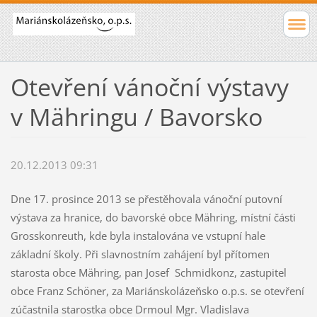
Otevření vánoční výstavy
v Mähringu / Bavorsko
20.12.2013 09:31
Dne 17. prosince 2013 se přestěhovala vánoční putovní
výstava za hranice, do bavorské obce Mähring, místní části
Grosskonreuth, kde byla instalována ve vstupní hale
základní školy. Při slavnostním zahájení byl přítomen
starosta obce Mähring, pan Josef Schmidkonz, zastupitel
obce Franz Schöner, za Mariánskolázeňsko o.p.s. se otevření
zúčastnila starostka obce Drmoul Mgr. Vladislava