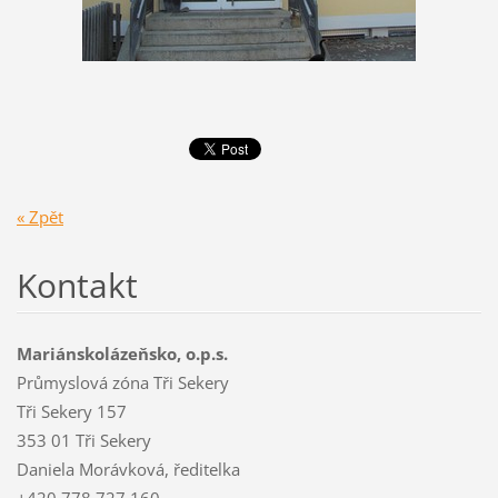
« Zpět
Kontakt
Mariánskolázeňsko, o.p.s.
Průmyslová zóna Tři Sekery
Tři Sekery 157
353 01 Tři Sekery
Daniela Morávková, ředitelka
+420 778 727 160