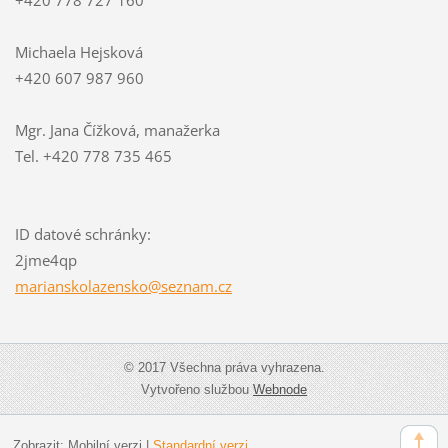
Michaela Hejsková
+420 607 987 960
Mgr. Jana Čížková, manažerka
Tel. +420 778 735 465
ID datové schránky:
2jme4qp
mariansk
olazensk
o@seznam
.cz
© 2017 Všechna práva vyhrazena.
Vytvořeno službou
Webnode
Zobrazit:
Mobilní verzi
|
Standardní verzi