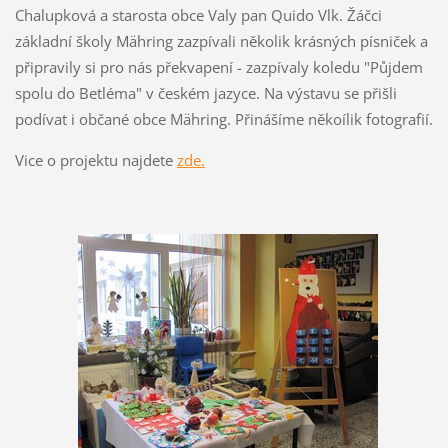
Chalupková a starosta obce Valy pan Quido Vlk. Žáčci
základní školy Mähring zazpívali několik krásných písniček a
připravily si pro nás překvapení - zazpívaly koledu "Půjdem
spolu do Betléma" v českém jazyce. Na výstavu se přišli
podívat i občané obce Mähring. Přinášíme někoílik fotografií.
Vice o projektu najdete
zde.