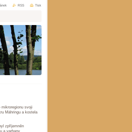
ránek
RSS
Tisk
 mikroregionu svoji
tru Mähringu a kostela
byl zpříjemněn
u a varhany.