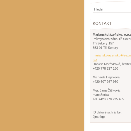
KONTAKT
Mariánskolázeňsko, o.p.s
Průmyslová zóna Tři Seke
Tři Sekery 157
353 01 Tři Sekery
mariansk
olazensk
o@sezn
.cz
Daniela Morávková, ředitel
+420 778 727 160
Michaela Hejsková
+420 607 987 960
Mgr. Jana Čížková,
manažerka
Tel. +420 778 735 465
ID datové schránky:
2jme4qp