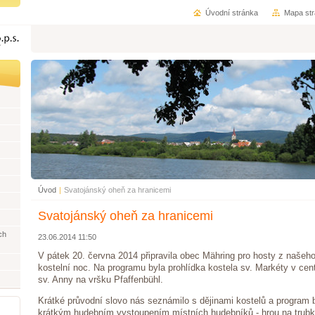
Úvodní stránka
Mapa st
Úvod
|
Svatojánský oheň za hranicemi
Svatojánský oheň za hranicemi
ch
23.06.2014 11:50
V pátek 20. června 2014 připravila obec Mähring pro hosty z našeho
kostelní noc. Na programu byla prohlídka kostela sv. Markéty v cen
sv. Anny na vršku Pfaffenbühl.
Krátké průvodní slovo nás seznámilo s dějinami kostelů a program 
krátkým hudebním vystoupením místních hudebníků - hrou na trubk