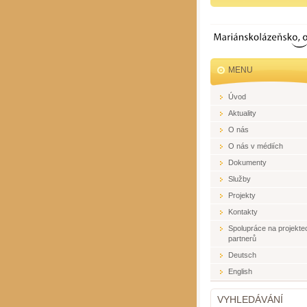
MENU
Úvod
Aktuality
O nás
O nás v médiích
Dokumenty
Služby
Projekty
Kontakty
Spolupráce na projekte
partnerů
Deutsch
English
VYHLEDÁVÁNÍ