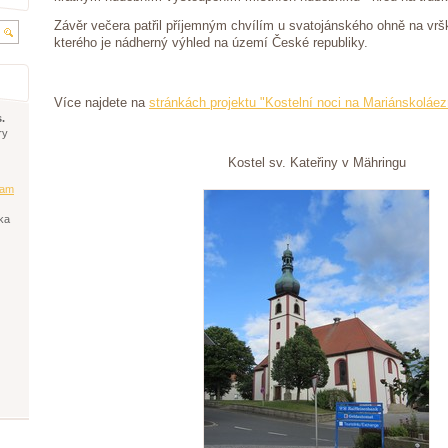
Závěr večera patřil příjemným chvílím u svatojánského ohně na vrš
kterého je nádherný výhled na území České republiky.
Více najdete na
stránkách projektu "Kostelní noci na Mariánskoláe
.
ry
Kostel sv. Kateřiny v Mähringu
am
ka