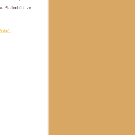
ku Pfaffenbühl, ze
zňsku".