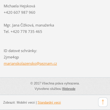
Michaela Hejsková
+420 607 987 960
Mgr. Jana Čížková, manažerka
Tel. +420 778 735 465
ID datové schránky:
2jme4qp
mariansk
olazensk
o@seznam
.cz
© 2017 Všechna práva vyhrazena.
Vytvořeno službou
Webnode
Zobrazit:
Mobilní verzi
|
Standardní verzi