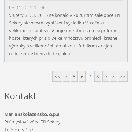
03.04.2015 11:06
V úterý 31. 3. 2015 se konalo v kulturním sále obce Tři
Sekery slavnostní vyhlášení výsledků V. ročníku
velikonoční soutěže. V příjemné atmosféře si přítomní
hosté, kterých přišlo velké množství, prohlédli krásné
výrobky s velikonoční tématikou. Publikum - nejen
rodiče zúčastněných děti, ale i...
<<
<
5
6
7
8
9
>
>>
Kontakt
Mariánskolázeňsko, o.p.s.
Průmyslová zóna Tři Sekery
Tři Sekery 157