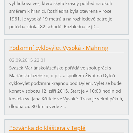
vyhlídková věž, která skýtá krásný pohled na okolí
směrem k hranici. Rozhledna byla otevřena v roce
1961. Je vysoká 19 metrů a na rozhledové patro je
potřeba zdolat 82 schodů. Rozhledna je již...
Podzimní cyklovýlet Vysoká - Mähring
02.09.2015 22:01
Svazek Mariánskolázeňsko pořádá ve spolupráci s
Mariánskolázeňsko, o.p.s. a spolkem Život na Dyleň
cyklovýlet podzimní krajinou pod Dylení. Výlet se bude
konat v sobotu 12. září 2015. Start je v 10:00 hodin od
kostela sv. Jana Křtitele ve Vysoké. Trasa je velmi pěkná,
dlouhá ca. 30 km a vede z...
Pozvánka do kláštera v Teplé