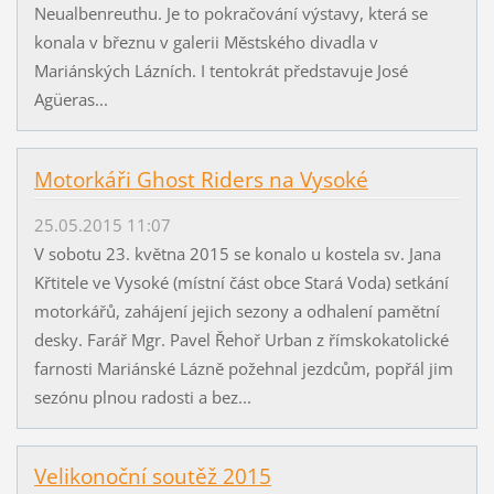
Neualbenreuthu. Je to pokračování výstavy, která se
konala v březnu v galerii Městského divadla v
Mariánských Lázních. I tentokrát představuje José
Agüeras...
Motorkáři Ghost Riders na Vysoké
25.05.2015 11:07
V sobotu 23. května 2015 se konalo u kostela sv. Jana
Křtitele ve Vysoké (místní část obce Stará Voda) setkání
motorkářů, zahájení jejich sezony a odhalení pamětní
desky. Farář Mgr. Pavel Řehoř Urban z římskokatolické
farnosti Mariánské Lázně požehnal jezdcům, popřál jim
sezónu plnou radosti a bez...
Velikonoční soutěž 2015