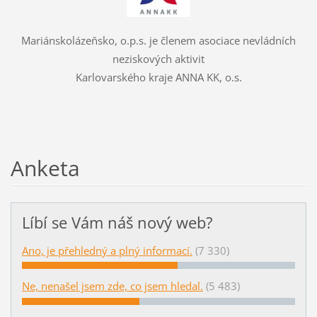
Mariánskolázeňsko, o.p.s. je členem asociace nevládních
neziskových aktivit
Karlovarského kraje ANNA KK, o.s.
Anketa
Líbí se Vám náš nový web?
Ano, je přehledný a plný informací.
(7 330)
Ne, nenašel jsem zde, co jsem hledal.
(5 483)