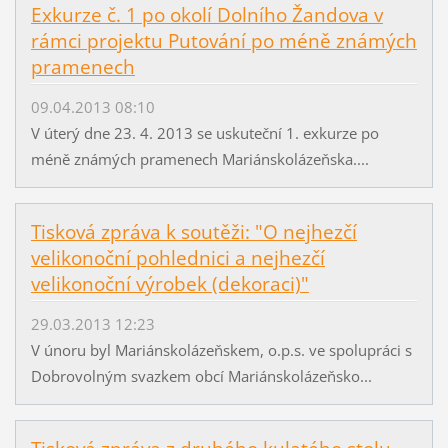
Exkurze č. 1 po okolí Dolního Žandova v
rámci projektu Putování po méně známých
pramenech
09.04.2013 08:10
V úterý dne 23. 4. 2013 se uskuteční 1. exkurze po
méně známých pramenech Mariánskolázeňska....
Tisková zpráva k soutěži: "O nejhezčí
velikonoční pohlednici a nejhezčí
velikonoční výrobek (dekoraci)"
29.03.2013 12:23
V únoru byl Mariánskolázeňskem, o.p.s. ve spolupráci s
Dobrovolným svazkem obcí Mariánskolázeňsko...