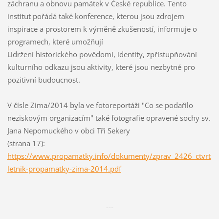
záchranu a obnovu památek v České republice. Tento
institut pořádá také konference, kterou jsou zdrojem
inspirace a prostorem k výměně zkušeností, informuje o
programech, které umožňují
Udržení historického povědomí, identity, zpřístupňování
kulturního odkazu jsou aktivity, které jsou nezbytné pro
pozitivní budoucnost.
V čísle Zima/2014 byla ve fotoreportáži "Co se podařilo
neziskovým organizacím" také fotografie opravené sochy sv.
Jana Nepomuckého v obci Tři Sekery
(strana 17):
https://www.propamatky.info/dokumenty/zprav_2426_ctvrt
letnik-propamatky-zima-2014.pdf
---