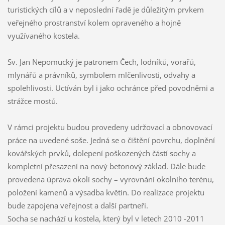
turistických cílů a v neposlední řadě je důležitým prvkem
veřejného prostranství kolem opraveného a hojně
využívaného kostela.
Sv. Jan Nepomucký je patronem Čech, lodníků, vorařů,
mlynářů a právníků, symbolem mlčenlivosti, odvahy a
spolehlivosti. Uctíván byl i jako ochránce před povodněmi a
strážce mostů.
V rámci projektu budou provedeny udržovací a obnovovací
práce na uvedené soše. Jedná se o čištění povrchu, doplnění
kovářských prvků, dolepení poškozených částí sochy a
kompletní přesazení na nový betonový základ. Dále bude
provedena úprava okolí sochy – vyrovnání okolního terénu,
položení kamenů a výsadba květin. Do realizace projektu
bude zapojena veřejnost a další partneři.
Socha se nachází u kostela, který byl v letech 2010 -2011