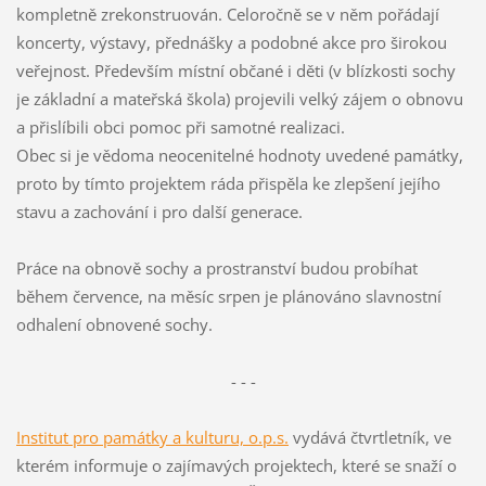
kompletně zrekonstruován. Celoročně se v něm pořádají
koncerty, výstavy, přednášky a podobné akce pro širokou
veřejnost. Především místní občané i děti (v blízkosti sochy
je základní a mateřská škola) projevili velký zájem o obnovu
a přislíbili obci pomoc při samotné realizaci.
Obec si je vědoma neocenitelné hodnoty uvedené památky,
proto by tímto projektem ráda přispěla ke zlepšení jejího
stavu a zachování i pro další generace.
Práce na obnově sochy a prostranství budou probíhat
během července, na měsíc srpen je plánováno slavnostní
odhalení obnovené sochy.
- - -
Institut pro památky a kulturu, o.p.s.
vydává čtvrtletník, ve
kterém informuje o zajímavých projektech, které se snaží o