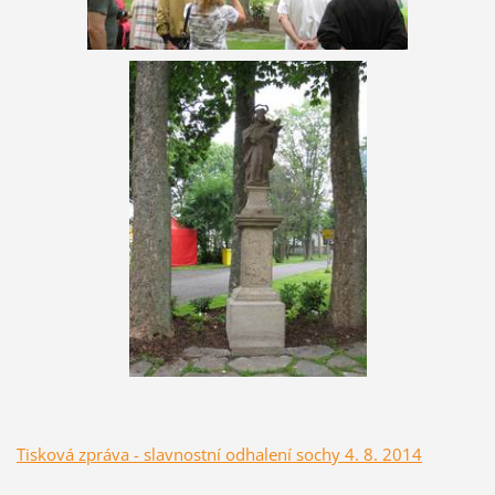
Tisková zpráva - slavnostní odhalení sochy 4. 8. 2014