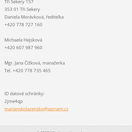
Tři Sekery 157
353 01 Tři Sekery
Daniela Morávková, ředitelka
+420 778 727 160
Michaela Hejsková
+420 607 987 960
Mgr. Jana Čížková, manažerka
Tel. +420 778 735 465
ID datové schránky:
2jme4qp
mariansk
olazensk
o@seznam
.cz