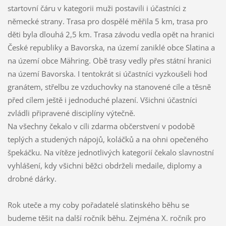
startovní čáru v kategorii muži postavili i účastníci z
německé strany. Trasa pro dospělé měřila 5 km, trasa pro
děti byla dlouhá 2,5 km. Trasa závodu vedla opět na hranici
České republiky a Bavorska, na území zaniklé obce Slatina a
na území obce Mähring. Obě trasy vedly přes státní hranici
na území Bavorska. I tentokrát si účastníci vyzkoušeli hod
granátem, střelbu ze vzduchovky na stanovené cíle a těsně
před cílem ještě i jednoduché plazení. Všichni účastníci
zvládli připravené disciplíny výtečně.
Na všechny čekalo v cíli zdarma občerstvení v podobě
teplých a studených nápojů, koláčků a na ohni opečeného
špekáčku. Na vítěze jednotlivých kategorií čekalo slavnostní
vyhlášení, kdy všichni běžci obdrželi medaile, diplomy a
drobné dárky.
Rok uteče a my coby pořadatelé slatinského běhu se
budeme těšit na další ročník běhu. Zejména X. ročník pro