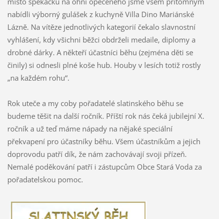
místo špekáčku na ohni opečeného jsme všem přítomným
nabídli výborný gulášek z kuchyně Villa Dino Mariánské
Lázně. Na vítěze jednotlivých kategorií čekalo slavnostní
vyhlášení, kdy všichni běžci obdrželi medaile, diplomy a
drobné dárky. A někteří účastníci běhu (zejména děti se
činily) si odnesli plné koše hub. Houby v lesích totiž rostly
„na každém rohu“.
Rok uteče a my coby pořadatelé slatinského běhu se
budeme těšit na další ročník. Příští rok nás čeká jubilejní X.
ročník a už teď máme nápady na nějaké speciální
překvapení pro účastníky běhu. Všem účastníkům a jejich
doprovodu patří dík, že nám zachovávají svoji přízeň.
Nemalé poděkování patří i zástupcům Obce Stará Voda za
pořadatelskou pomoc.