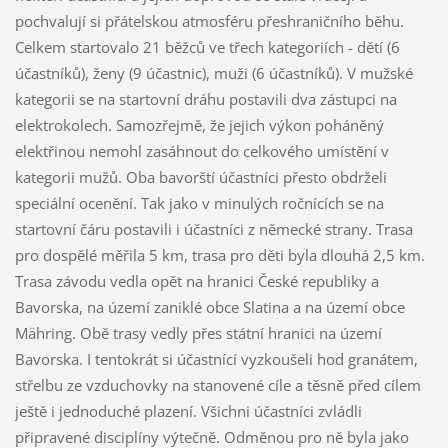
pochvalují si přátelskou atmosféru přeshraničního běhu.
Celkem startovalo 21 běžců ve třech kategoriích - dětí (6
účastníků), ženy (9 účastnic), muži (6 účastníků). V mužské
kategorii se na startovní dráhu postavili dva zástupci na
elektrokolech. Samozřejmě, že jejich výkon poháněný
elektřinou nemohl zasáhnout do celkového umístění v
kategorii mužů. Oba bavorští účastníci přesto obdrželi
speciální ocenění. Tak jako v minulých ročnících se na
startovní čáru postavili i účastníci z německé strany. Trasa
pro dospělé měřila 5 km, trasa pro děti byla dlouhá 2,5 km.
Trasa závodu vedla opět na hranici České republiky a
Bavorska, na území zaniklé obce Slatina a na území obce
Mähring. Obě trasy vedly přes státní hranici na území
Bavorska. I tentokrát si účastnící vyzkoušeli hod granátem,
střelbu ze vzduchovky na stanovené cíle a těsně před cílem
ještě i jednoduché plazení. Všichni účastníci zvládli
připravené disciplíny výtečně. Odměnou pro ně byla jako