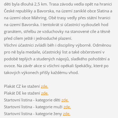
děti byla dlouhá 2,5 km. Trasa závodu vedla opět na hranici
České republiky a Bavorska, na území zaniklé obce Slatina a
na území obce Mähring. Obě trasy vedly přes státní hranici
na území Bavorska. I tentokrát si účastnící vyzkoušeli hod
granátem, střelbu ze vzduchovky na stanovené cíle a těsně
před cílem ještě i jednoduché plazení.
Všichni účastníci zvládli běh i disciplíny výborně. Odměnou
pro ně byla medaile, účastnický list a také občerstvení v
podobě teplých a studených nápojů, sladkého pohoštění a
ovoce. Na závěr akce si všichni opékali špekáčky, které po
takových výkonech přišly každému vhod.
Plakát CZ ke stažení
zde.
Plakát DE ke stažení
zde.
Startovní listina - kategorie děti
zde.
Startovní listina - kategorie muži
zde.
Startovní listina - kategorie ženy
zde.