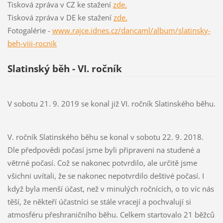
Tisková zpráva v CZ ke stažení
zde.
Tisková zpráva v DE ke stažení
zde.
Fotogalérie -
www.rajce.idnes.cz/dancaml/album/slatinsky-
beh-viii-rocnik
Slatinský běh - VI. ročník
V sobotu 21. 9. 2019 se konal již VI. ročník Slatinského běhu.
V. ročník Slatinského běhu se konal v sobotu 22. 9. 2018.
Dle předpovědi počasí jsme byli připraveni na studené a
větrné počasí. Což se nakonec potvrdilo, ale určitě jsme
všichni uvítali, že se nakonec nepotvrdilo deštivé počasí. I
když byla menší účast, než v minulých ročnících, o to víc nás
těší, že někteří účastníci se stále vracejí a pochvalují si
atmosféru přeshraničního běhu. Celkem startovalo 21 běžců