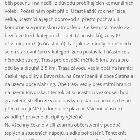
běh posunuli na neděli z důvodu probíhajících komunálních
voleb. Počasí nám opět přálo. Účast každý rok není sice
velká, účastníci a jejich doprovod si přesto pochvalují
komornější a přátelskou atmosféru. Celkem startovalo 22
běžců ve třech kategoriích – děti (7 účastníků), ženy (9
účastnic), muži (6 účastníků). Tak jako v minulých ročnících
se na startovní čáru v kategorii žena postavila i účastnice z
německé strany. Trasa pro dospělé měřila 5 km, trasa pro
děti byla dlouhá 2,5 km. Trasa závodu vedla opět na hranici
České republiky a Bavorska, na území zaniklé obce Slatina a
na území obce Mähring. Obě trasy vedly přes státní hranici
na území Bavorska. I tentokrát si účastníci vyzkoušeli hod
granátem, střelbu ze vzduchovky na stanovené cíle a těsně
před cílem ještě i jednoduché plazení. Všichni účastníci
zvládli připravené disciplíny výtečně.
Na všechny čekalo v cíli zdarma občerstvení v podobě
teplých a studených nápojů, sladké pohoštění. Tentokrát