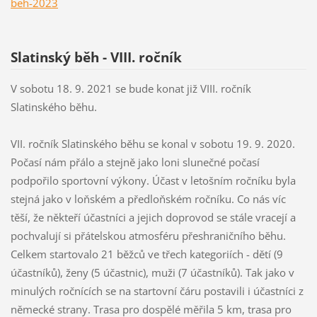
beh-2023
Slatinský běh - VIII. ročník
V sobotu 18. 9. 2021 se bude konat již VIII. ročník
Slatinského běhu.
VII. ročník Slatinského běhu se konal v sobotu 19. 9. 2020.
Počasí nám přálo a stejně jako loni slunečné počasí
podpořilo sportovní výkony. Účast v letošním ročníku byla
stejná jako v loňském a předloňském ročníku. Co nás víc
těší, že někteří účastníci a jejich doprovod se stále vracejí a
pochvalují si přátelskou atmosféru přeshraničního běhu.
Celkem startovalo 21 běžců ve třech kategoriích - dětí (9
účastníků), ženy (5 účastnic), muži (7 účastníků). Tak jako v
minulých ročnících se na startovní čáru postavili i účastníci z
německé strany. Trasa pro dospělé měřila 5 km, trasa pro