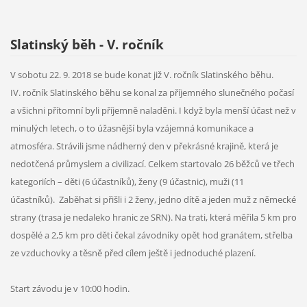
Slatinský běh - V. ročník
V sobotu 22. 9. 2018 se bude konat již V. ročník Slatinského běhu.
IV. ročník Slatinského běhu se konal za příjemného slunečného počasí
a všichni přítomní byli příjemně naladěni. I když byla menší účast než v
minulých letech, o to úžasnější byla vzájemná komunikace a
atmosféra. Strávili jsme nádherný den v překrásné krajině, která je
nedotčená průmyslem a civilizací. Celkem startovalo 26 běžců ve třech
kategoriích – děti (6 účastníků), ženy (9 účastnic), muži (11
účastníků). Zaběhat si přišli i 2 ženy, jedno dítě a jeden muž z německé
strany (trasa je nedaleko hranic ze SRN). Na trati, která měřila 5 km pro
dospělé a 2,5 km pro děti čekal závodníky opět hod granátem, střelba
ze vzduchovky a těsně před cílem ještě i jednoduché plazení.
Start závodu je v 10:00 hodin.