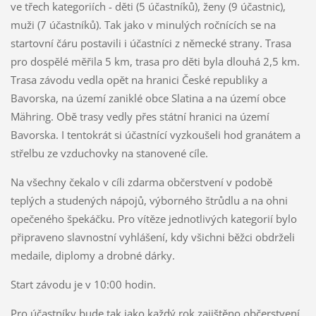
ve třech kategoriích - děti (5 účastníků), ženy (9 účastnic),
muži (7 účastníků). Tak jako v minulých ročnících se na
startovní čáru postavili i účastníci z německé strany. Trasa
pro dospělé měřila 5 km, trasa pro děti byla dlouhá 2,5 km.
Trasa závodu vedla opět na hranici České republiky a
Bavorska, na území zaniklé obce Slatina a na území obce
Mähring. Obě trasy vedly přes státní hranici na území
Bavorska. I tentokrát si účastnící vyzkoušeli hod granátem a
střelbu ze vzduchovky na stanovené cíle.
Na všechny čekalo v cíli zdarma občerstvení v podobě
teplých a studených nápojů, výborného štrůdlu a na ohni
opečeného špekáčku. Pro vítěze jednotlivých kategorií bylo
připraveno slavnostní vyhlášení, kdy všichni běžci obdrželi
medaile, diplomy a drobné dárky.
Start závodu je v 10:00 hodin.
Pro účastníky bude tak jako každý rok zajištěno občerstvení.