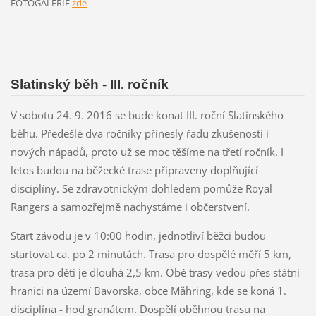
FOTOGALERIE
zde
Slatinský běh - III. ročník
V sobotu 24. 9. 2016 se bude konat III. roční Slatinského
běhu. Předešlé dva ročníky přinesly řadu zkušeností i
nových nápadů, proto už se moc těšíme na třetí ročník. I
letos budou na běžecké trase připraveny doplňující
disciplíny. Se zdravotnickým dohledem pomůže Royal
Rangers a samozřejmě nachystáme i občerstvení.
Start závodu je v 10:00 hodin, jednotliví běžci budou
startovat ca. po 2 minutách. Trasa pro dospělé měří 5 km,
trasa pro děti je dlouhá 2,5 km. Obě trasy vedou přes státní
hranici na území Bavorska, obce Mähring, kde se koná 1.
disciplína - hod granátem. Dospělí oběhnou trasu na