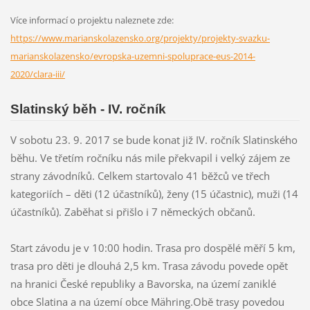
Více informací o projektu naleznete zde:
https://www.marianskolazensko.org/projekty/projekty-svazku-
marianskolazensko/evropska-uzemni-spoluprace-eus-2014-
2020/clara-iii/
Slatinský běh - IV. ročník
V sobotu 23. 9. 2017 se bude konat již IV. ročník Slatinského
běhu. Ve třetím ročníku nás mile překvapil i velký zájem ze
strany závodníků. Celkem startovalo 41 běžců ve třech
kategoriích – děti (12 účastníků), ženy (15 účastnic), muži (14
účastníků). Zaběhat si přišlo i 7 německých občanů.
Start závodu je v 10:00 hodin. Trasa pro dospělé měří 5 km,
trasa pro děti je dlouhá 2,5 km. Trasa závodu povede opět
na hranici České republiky a Bavorska, na území zaniklé
obce Slatina a na území obce Mähring.Obě trasy povedou