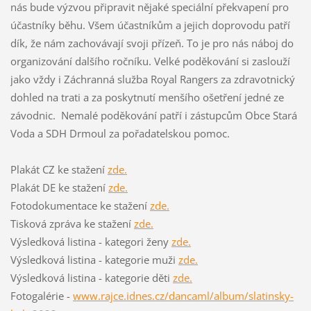
nás bude výzvou připravit nějaké speciální překvapení pro
účastníky běhu. Všem účastníkům a jejich doprovodu patří
dík, že nám zachovávají svoji přízeň. To je pro nás náboj do
organizování dalšího ročníku. Velké poděkování si zaslouží
jako vždy i Záchranná služba Royal Rangers za zdravotnický
dohled na trati a za poskytnutí menšího ošetření jedné ze
závodnic. Nemalé poděkování patří i zástupcům Obce Stará
Voda a SDH Drmoul za pořadatelskou pomoc.
Plakát CZ ke stažení
zde.
Plakát DE ke stažení
zde.
Fotodokumentace ke stažení
zde.
Tisková zpráva ke stažení
zde.
Výsledková listina - kategori ženy
zde.
Výsledková listina - kategorie muži
zde.
Výsledková listina - kategorie děti
zde.
Fotogalérie -
www.rajce.idnes.cz/dancaml/album/slatinsky-