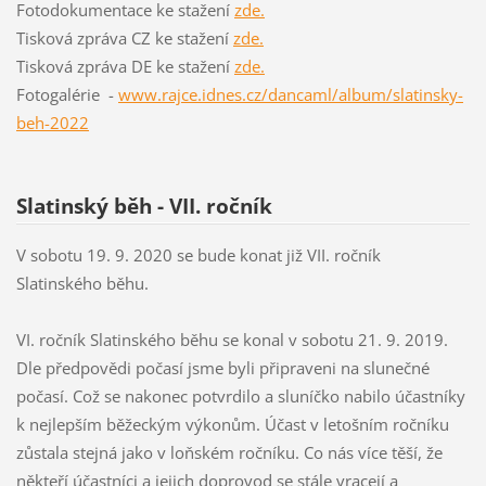
Fotodokumentace ke stažení
zde.
Tisková zpráva CZ ke stažení
zde.
Tisková zpráva DE ke stažení
zde.
Fotogalérie -
www.rajce.idnes.cz/dancaml/album/slatinsky-
beh-2022
Slatinský běh - VII. ročník
V sobotu 19. 9. 2020 se bude konat již VII. ročník
Slatinského běhu.
VI. ročník Slatinského běhu se konal v sobotu 21. 9. 2019.
Dle předpovědi počasí jsme byli připraveni na slunečné
počasí. Což se nakonec potvrdilo a sluníčko nabilo účastníky
k nejlepším běžeckým výkonům. Účast v letošním ročníku
zůstala stejná jako v loňském ročníku. Co nás více těší, že
někteří účastníci a jejich doprovod se stále vracejí a