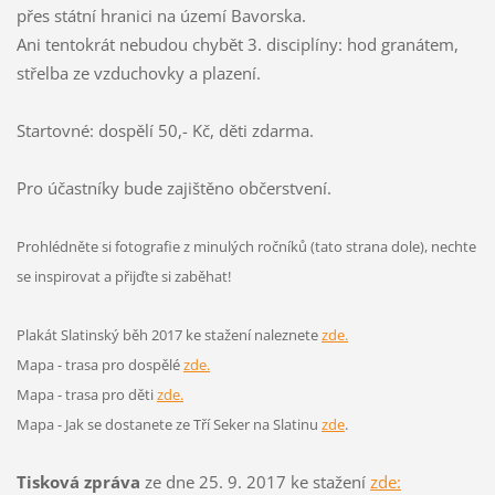
přes státní hranici na území Bavorska.
Ani tentokrát nebudou chybět 3. disciplíny: hod granátem,
střelba ze vzduchovky a plazení.
Startovné: dospělí 50,- Kč, děti zdarma.
Pro účastníky bude zajištěno občerstvení.
Prohlédněte si fotografie z minulých ročníků (tato strana dole), nechte
se inspirovat a přijďte si zaběhat!
Plakát Slatinský běh 2017 ke stažení naleznete
zde.
Mapa - trasa pro dospělé
zde.
Mapa - trasa pro děti
zde.
Mapa - Jak se dostanete ze Tří Seker na Slatinu
zde
.
Tisková zpráva
ze dne 25. 9. 2017 ke stažení
zde: