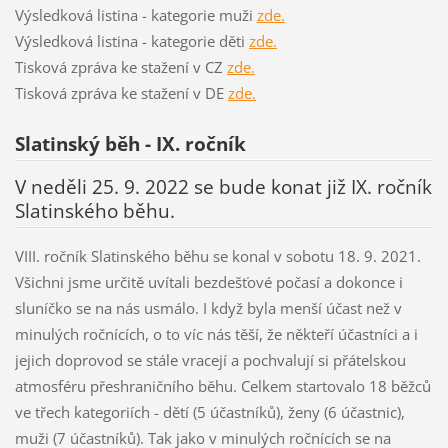
Výsledková listina - kategorie muži
zde.
Výsledková listina - kategorie děti
zde.
Tisková zpráva ke stažení v CZ
zde.
Tisková zpráva ke stažení v DE
zde.
Slatinský běh - IX. ročník
V neděli 25. 9. 2022 se bude konat již IX. ročník
Slatinského běhu.
VIII. ročník Slatinského běhu se konal v sobotu 18. 9. 2021.
Všichni jsme určitě uvítali bezdešťové počasí a dokonce i
sluníčko se na nás usmálo. I když byla menší účast než v
minulých ročnících, o to víc nás těší, že někteří účastníci a i
jejich doprovod se stále vracejí a pochvalují si přátelskou
atmosféru přeshraničního běhu. Celkem startovalo 18 běžců
ve třech kategoriích - dětí (5 účastníků), ženy (6 účastnic),
muži (7 účastníků). Tak jako v minulých ročnících se na