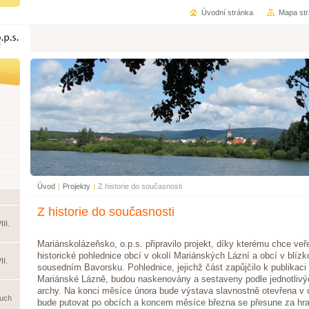
Úvodní stránka
Mapa st
Úvod
|
Projekty
|
Z historie do současnosti
Z historie do současnosti
II.
Mariánskolázeňsko, o.p.s. připravilo projekt, díky kterému chce veře
historické pohlednice obcí v okolí Mariánských Lázní a obcí v blízko
II.
sousedním Bavorsku. Pohlednice, jejichž část zapůjčilo k publika
Mariánské Lázně, budou naskenovány a sestaveny podle jednotlivý
archy. Na konci měsíce února bude výstava slavnostně otevřena v o
ruch
bude putovat po obcích a koncem měsíce března se přesune za hra