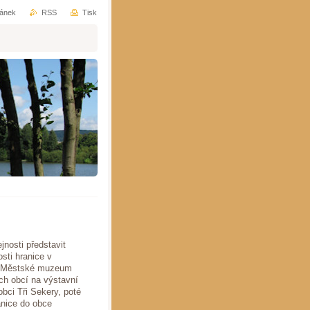
ránek
RSS
Tisk
jnosti představit
sti hranice v
ci Městské muzeum
ch obcí na výstavní
bci Tři Sekery, poté
nice do obce