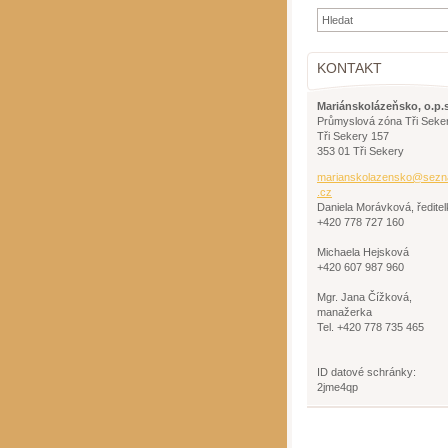
KONTAKT
Mariánskolázeňsko, o.p.s
Průmyslová zóna Tři Seke
Tři Sekery 157
353 01 Tři Sekery
mariansk
olazensk
o@sezn
.cz
Daniela Morávková, ředitel
+420 778 727 160
Michaela Hejsková
+420 607 987 960
Mgr. Jana Čížková,
manažerka
Tel. +420 778 735 465
ID datové schránky:
2jme4qp