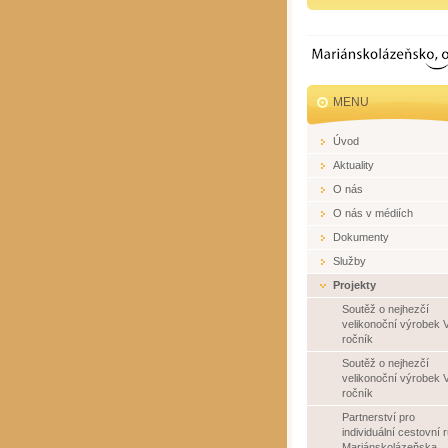
MENU
Úvod
Aktuality
O nás
O nás v médiích
Dokumenty
Služby
Projekty
Soutěž o nejhezčí
velikonoční výrobek VI
ročník
Soutěž o nejhezčí
velikonoční výrobek V
ročník
Partnerství pro
individuální cestovní 
Mariánskolázeňska