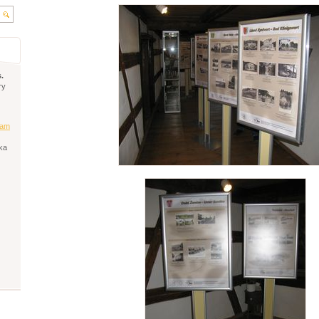
.
ry
am
ka