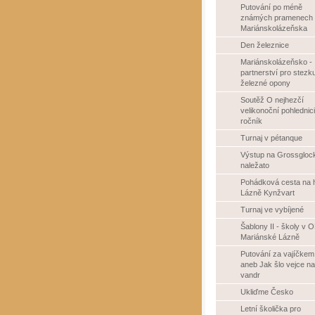
Putování po méně
známých pramenech
Mariánskolázeňska
Den železnice
Mariánskolázeňsko -
partnerství pro stezk
železné opony
Soutěž O nejhezčí
velikonoční pohlednici 
ročník
Turnaj v pétanque
Výstup na Grossgloc
naležato
Pohádková cesta na 
Lázně Kynžvart
Turnaj ve vybíjené
Šablony II - školy v 
Mariánské Lázně
Putování za vajíčkem
aneb Jak šlo vejce na
vandr
Ukliďme Česko
Letní školička pro