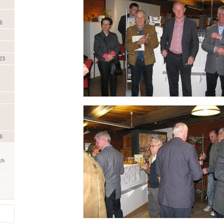
ě
23
.
6
ch