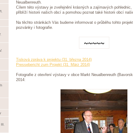
Neualbenreuth.
Cílem této výstavy je zveřejnění krásných a zajímavých pohlednic, 
I.
přiblíží historii našich obcí a pomohou poznat také historii obcí naš
Na těchto stránkách Vás budeme informovat o průběhu tohto projek
pozvánky i fotografie.
.
V.
Tisková zpráva k projektu (31. března 2014)
Pressebericht zum Projekt (31. März 2014)
Fotografie z otevření výstavy v obce Markt Neualbenreuth (Bavorsk
2014:
ch
y
III.