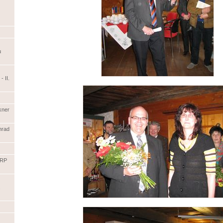
u
- II.
kner
hrad
ORP