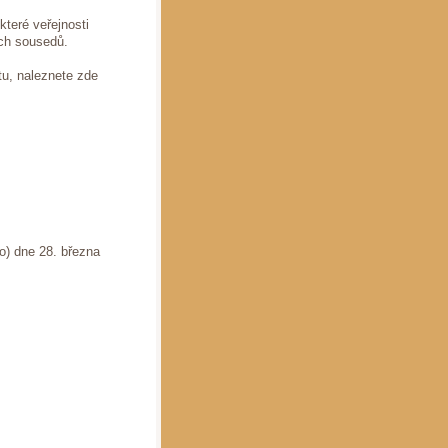
které veřejnosti
ich sousedů.
tu, naleznete zde
o) dne 28. března