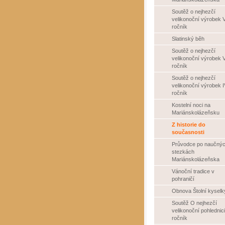
Soutěž o nejhezčí
velikonoční výrobek V
ročník
Slatinský běh
Soutěž o nejhezčí
velikonoční výrobek V
ročník
Soutěž o nejhezčí
velikonoční výrobek I
ročník
Kostelní noci na
Mariánskolázeňsku
Z historie do
současnosti
Průvodce po naučný
stezkách
Mariánskolázeňska
Vánoční tradice v
pohraničí
Obnova Štolní kyselk
Soutěž O nejhezčí
velikonoční pohlednici 
ročník