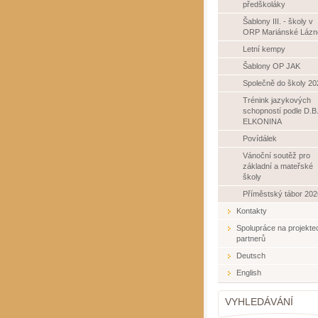
předškoláky
Šablony III. - školy v
ORP Mariánské Lázn
Letní kempy
Šablony OP JAK
Společně do školy 20
Trénink jazykových
schopností podle D.B
ELKONINA
Povídálek
Vánoční soutěž pro
základní a mateřské
školy
Příměstský tábor 202
Kontakty
Spolupráce na projekte
partnerů
Deutsch
English
VYHLEDÁVÁNÍ